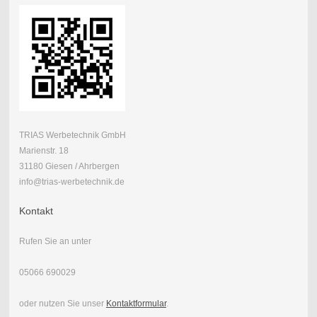
TRIAS Werbetechnik GmbH
Marienstr. 18
31180 Giesen / Ahrbergen
info@trias-werbetechnik.de
Kontakt
Rufen Sie an unter
05066 690029
oder nutzen Sie unser
Kontaktformular
.