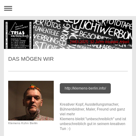
1993-2025 32 Jahre kreative Arbeit
DAS MÖGEN WIR
http://klemens-berlin.info/
Kreativer Kopf, Ausstellungsmacher,
Bühnenbildner, Maler, Freund und ganz
viel mehr
Klemens bleibt "unbeschreiblich" und ist
Klemens Kühn Berlin
unbeschreiblich gut in seinem kreativen
Tun :-)